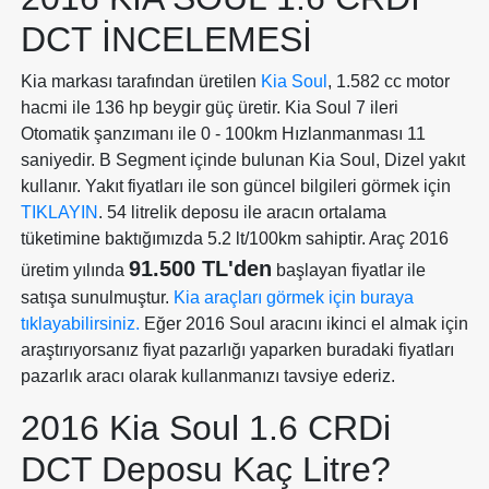
DCT İNCELEMESI
Kia markası tarafından üretilen
Kia Soul
, 1.582 cc motor
hacmi ile 136 hp beygir güç üretir. Kia Soul 7 ileri
Otomatik şanzımanı ile 0 - 100km Hızlanmanması 11
saniyedir. B Segment içinde bulunan Kia Soul, Dizel yakıt
kullanır. Yakıt fiyatları ile son güncel bilgileri görmek için
TIKLAYIN
. 54 litrelik deposu ile aracın ortalama
tüketimine baktığımızda 5.2 lt/100km sahiptir. Araç 2016
91.500 TL'den
üretim yılında
başlayan fiyatlar ile
satışa sunulmuştur.
Kia araçları görmek için buraya
tıklayabilirsiniz.
Eğer 2016 Soul aracını ikinci el almak için
araştırıyorsanız fiyat pazarlığı yaparken buradaki fiyatları
pazarlık aracı olarak kullanmanızı tavsiye ederiz.
2016 Kia Soul 1.6 CRDi
DCT Deposu Kaç Litre?