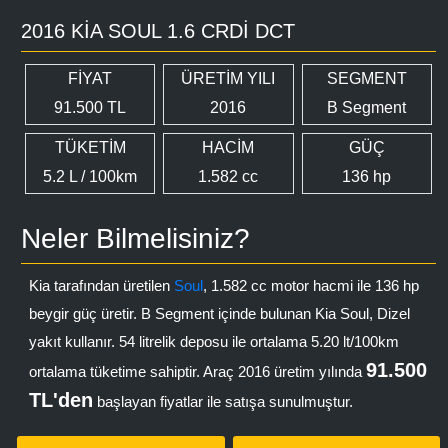
2016 KIA SOUL 1.6 CRDI DCT
FİYAT
ÜRETİM YILI
SEGMENT
91.500 TL
2016
B Segment
TÜKETİM
HACİM
GÜÇ
5.2 L / 100km
1.582 cc
136 hp
Neler Bilmelisiniz?
Kia tarafından üretilen
Soul
, 1.582 cc motor hacmi ile 136 hp
beygir güç üretir. B Segment içinde bulunan Kia Soul, Dizel
yakıt kullanır. 54 litrelik deposu ile ortalama 5.20 lt/100km
91.500
ortalama tüketime sahiptir. Araç 2016 üretim yılında
TL'den
başlayan fiyatlar ile satışa sunulmuştur.