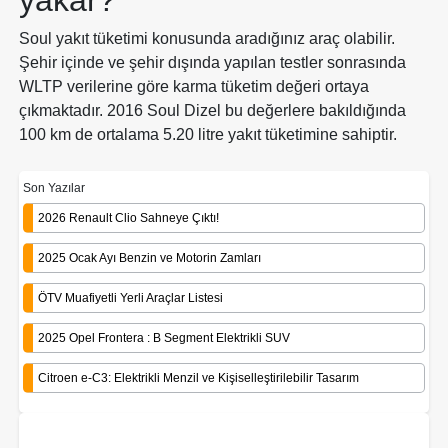
Soul yakıt tüketimi konusunda aradığınız araç olabilir.
Şehir içinde ve şehir dışında yapılan testler sonrasında
WLTP verilerine göre karma tüketim değeri ortaya
çıkmaktadır. 2016 Soul Dizel bu değerlere bakıldığında
100 km de ortalama 5.20 litre yakıt tüketimine sahiptir.
Son Yazılar
2026 Renault Clio Sahneye Çıktı!
2025 Ocak Ayı Benzin ve Motorin Zamları
ÖTV Muafiyetli Yerli Araçlar Listesi
2025 Opel Frontera : B Segment Elektrikli SUV
Citroen e-C3: Elektrikli Menzil ve Kişiselleştirilebilir Tasarım