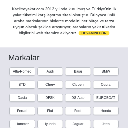
Kaclitreyakar.com 2012 yılında kurulmuş ve Türkiye'nin ilk
yakıt tüketimi karşılaştırma sitesi olmuştur. Dünyaca ünlü
araba markalarının binlerce modelini her bütçe ve tarza
uygun olacak şekilde araştırıyor, arabaların yakıt tüketim
bilgilerini web sitemize ekliyoruz.
DEVAMINI GÖR
Markalar
Alfa-Romeo
Audi
Bajaj
BMW
BYD
Chery
Citroen
Cupra
Dacia
DFSK
DS-Auto
EUROBOAT
Ferrari
Fiat
Ford
Honda
Hummer
Hyundai
Jaguar
Jeep