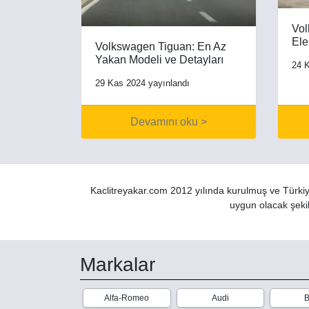
Vol
Ele
Volkswagen Tiguan: En Az
Yakan Modeli ve Detayları
24 K
29 Kas 2024 yayınlandı
Devamını oku >
Kaclitreyakar.com 2012 yılında kurulmuş ve Türkiye
uygun olacak şekil
Markalar
Alfa-Romeo
Audi
B