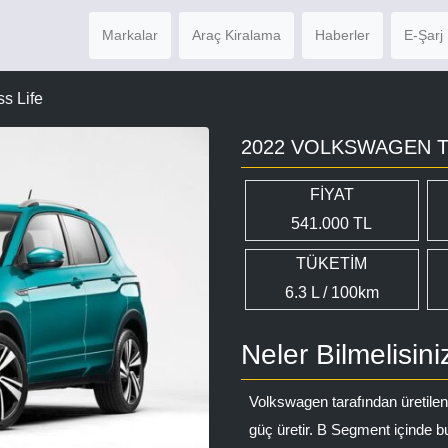
Markalar
Araç Kiralama
Haberler
E-Şarj 
ss Life
2022 VOLKSWAGEN T-
FİYAT
541.000 TL
TÜKETİM
6.3 L / 100km
Neler Bilmelisini
Volkswagen tarafından üretile
güç üretir. B Segment içinde b