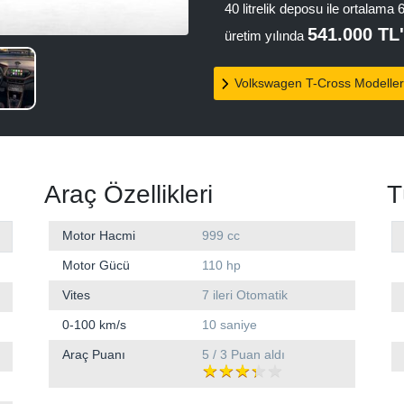
40 litrelik deposu ile ortalama
541.000 TL
üretim yılında
Volkswagen T-Cross Modeller
Araç Özellikleri
T
Motor Hacmi
999 cc
Motor Gücü
110 hp
Vites
7 ileri Otomatik
0-100 km/s
10 saniye
Araç Puanı
5 / 3 Puan aldı