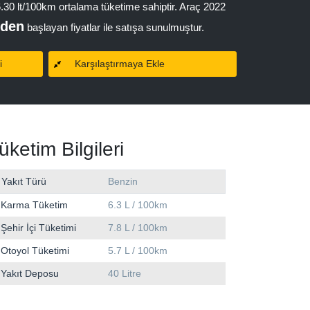
 6.30 lt/100km ortalama tüketime sahiptir. Araç 2022
'den
başlayan fiyatlar ile satışa sunulmuştur.
i
Karşılaştırmaya Ekle
üketim Bilgileri
Yakıt Türü
Benzin
Karma Tüketim
6.3 L / 100km
Şehir İçi Tüketimi
7.8 L / 100km
Otoyol Tüketimi
5.7 L / 100km
Yakıt Deposu
40 Litre