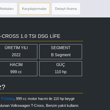
Noktaları
Karşılaştırmalar
Detaylı Arama
CROSS 1.0 TSI DSG LIFE
ÜRETİM YILI
SEGMENT
2022
B Segment
HACİM
GÜÇ
999 cc
110 hp
z?
n
T-Cross
, 999 cc motor hacmi ile 110 hp beygir
ulunan Volkswagen T-Cross, Benzin yakıt kullanır.