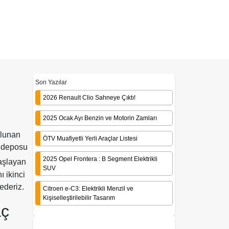
Son Yazılar
2026 Renault Clio Sahneye Çıktı!
2025 Ocak Ayı Benzin ve Motorin Zamları
ulunan
ÖTV Muafiyetli Yerli Araçlar Listesi
ik deposu
2025 Opel Frontera : B Segment Elektrikli
şlayan
SUV
 ikinci
 ederiz.
Citroen e-C3: Elektrikli Menzil ve
Kişiselleştirilebilir Tasarım
aç