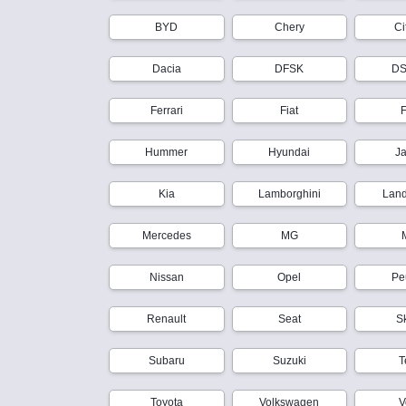
BYD
Chery
Ci
Dacia
DFSK
DS
Ferrari
Fiat
Hummer
Hyundai
J
Kia
Lamborghini
Lan
Mercedes
MG
Nissan
Opel
Pe
Renault
Seat
S
Subaru
Suzuki
T
Toyota
Volkswagen
V