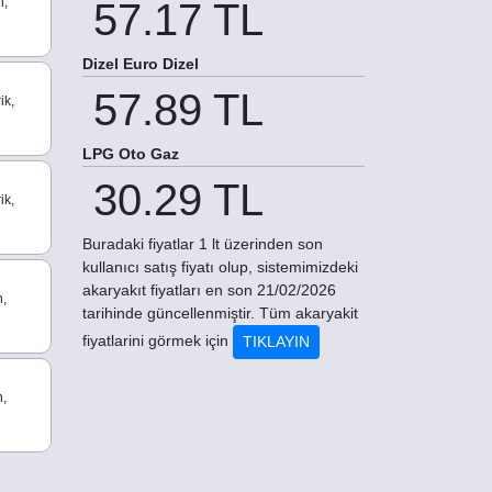
n,
57.17 TL
Dizel Euro Dizel
57.89 TL
ik,
LPG Oto Gaz
30.29 TL
ik,
Buradaki fiyatlar 1 lt üzerinden son
kullanıcı satış fiyatı olup, sistemimizdeki
akaryakıt fiyatları en son 21/02/2026
n,
tarihinde güncellenmiştir. Tüm akaryakit
fiyatlarini görmek için
TIKLAYIN
n,