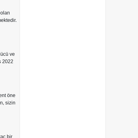
 olan
mektedir.
gücü ve
ss 2022
ent öne
n, sizin
aç bir