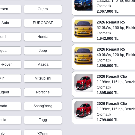
1.332cc, 140 hp, Benzi
Otomatik
troen
Cupra
2.067.000 TL
2026 Renault R5
-Auto
EUROBOAT
52.0kWs, 150 hp, Elektr
Otomatik
Ford
Honda
1.942.000 TL
2026 Renault R5
aguar
Jeep
40.0kWs, 120 hp, Elektr
Otomatik
d-Rover
Mazda
1.890.000 TL
2026 Renault Clio
Mini
Mitsubishi
1.199cc, 115 hp, Benzi
Otomatik
ugeot
Porsche
1.895.000 TL
2026 Renault Clio
koda
SsangYong
1.199cc, 115 hp, Benzi
Otomatik
esla
Togg
1.799.000 TL
olvo
XPeng