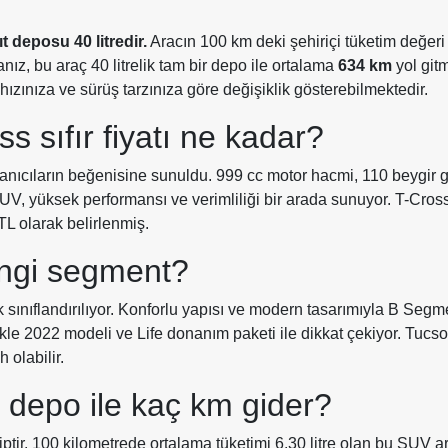
t deposu 40 litredir.
Aracın 100 km deki şehiriçi tüketim değeri
ız, bu araç 40 litrelik tam bir depo ile ortalama
634 km
yol git
hızınıza ve sürüş tarzınıza göre değişiklik gösterebilmektedir.
 sıfır fiyatı ne kadar?
lanıcıların beğenisine sunuldu. 999 cc motor hacmi, 110 beygir 
 SUV, yüksek performansı ve verimliliği bir arada sunuyor. T-Cro
TL olarak belirlenmiş.
ngi segment?
ınıflandırılıyor. Konforlu yapısı ve modern tasarımıyla B Segm
kle 2022 modeli ve Life donanım paketi ile dikkat çekiyor. Tucso
 olabilir.
 depo ile kaç km gider?
tir. 100 kilometrede ortalama tüketimi 6.30 litre olan bu SUV ar