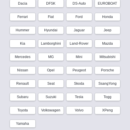
Dacia
DFSK
DS-Auto
EUROBOAT
Ferrari
Fiat
Ford
Honda
Hummer
Hyundai
Jaguar
Jeep
Kia
Lamborghini
Land-Rover
Mazda
Mercedes
MG
Mini
Mitsubishi
Nissan
Opel
Peugeot
Porsche
Renault
Seat
Skoda
SsangYong
Subaru
Suzuki
Tesla
Togg
Toyota
Volkswagen
Volvo
XPeng
Yamaha