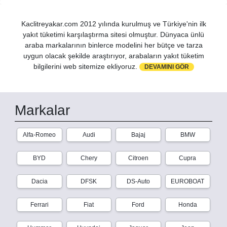
Kaclitreyakar.com 2012 yılında kurulmuş ve Türkiye'nin ilk
yakıt tüketimi karşılaştırma sitesi olmuştur. Dünyaca ünlü
araba markalarının binlerce modelini her bütçe ve tarza
uygun olacak şekilde araştırıyor, arabaların yakıt tüketim
bilgilerini web sitemize ekliyoruz.
DEVAMINI GÖR
Markalar
Alfa-Romeo
Audi
Bajaj
BMW
BYD
Chery
Citroen
Cupra
Dacia
DFSK
DS-Auto
EUROBOAT
Ferrari
Fiat
Ford
Honda