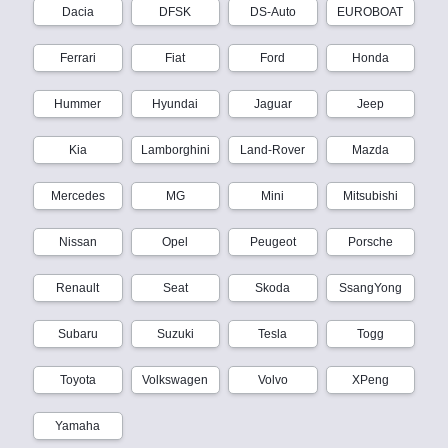
Dacia
DFSK
DS-Auto
EUROBOAT
Ferrari
Fiat
Ford
Honda
Hummer
Hyundai
Jaguar
Jeep
Kia
Lamborghini
Land-Rover
Mazda
Mercedes
MG
Mini
Mitsubishi
Nissan
Opel
Peugeot
Porsche
Renault
Seat
Skoda
SsangYong
Subaru
Suzuki
Tesla
Togg
Toyota
Volkswagen
Volvo
XPeng
Yamaha