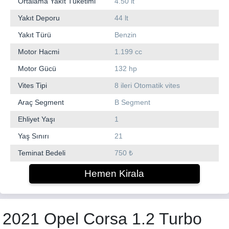
Ortalama Yakıt Tüketimi
4.50 lt
Yakıt Deporu
44 lt
Yakıt Türü
Benzin
Motor Hacmi
1.199 cc
Motor Gücü
132 hp
Vites Tipi
8 ileri Otomatik vites
Araç Segment
B Segment
Ehliyet Yaşı
1
Yaş Sınırı
21
Teminat Bedeli
750 ₺
Hemen Kirala
2021 Opel Corsa 1.2 Turbo