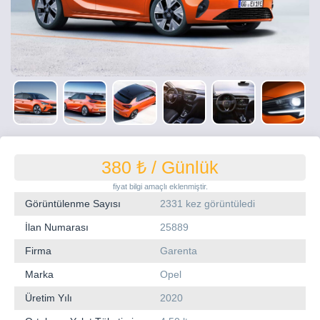
380 ₺
/ Günlük
fiyat bilgi amaçlı eklenmiştir.
Görüntülenme Sayısı
2331 kez görüntüledi
İlan Numarası
25889
Firma
Garenta
Marka
Opel
Üretim Yılı
2020