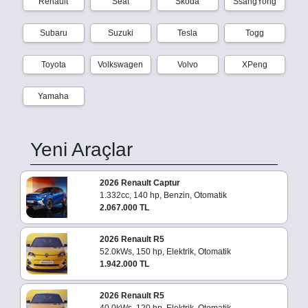
Renault
Seat
Skoda
SsangYong
Subaru
Suzuki
Tesla
Togg
Toyota
Volkswagen
Volvo
XPeng
Yamaha
Yeni Araçlar
2026 Renault Captur
1.332cc, 140 hp, Benzin, Otomatik
2.067.000 TL
2026 Renault R5
52.0kWs, 150 hp, Elektrik, Otomatik
1.942.000 TL
2026 Renault R5
40.0kWs, 120 hp, Elektrik, Otomatik