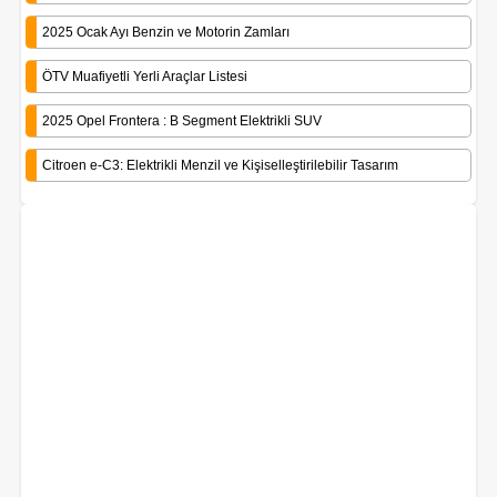
2025 Ocak Ayı Benzin ve Motorin Zamları
ÖTV Muafiyetli Yerli Araçlar Listesi
2025 Opel Frontera : B Segment Elektrikli SUV
Citroen e-C3: Elektrikli Menzil ve Kişiselleştirilebilir Tasarım