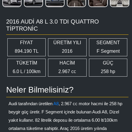
2016 AUDI A8 L 3.0 TDI QUATTRO
TIPTRONIC
FİYAT
ÜRETİM YILI
SEGMENT
894.190 TL
2016
F Segment
TÜKETİM
HACİM
GÜÇ
6.0 L / 100km
2.967 cc
258 hp
Neler Bilmelisiniz?
Audi tarafından üretilen
A8
, 2.967 cc motor hacmi ile 258 hp
beygir güç üretir. F Segment içinde bulunan Audi A8, Dizel
yakıt kullanır. 82 litrelik deposu ile ortalama 6.00 lt/100km
ortalama tüketime sahiptir. Araç 2016 üretim yılında