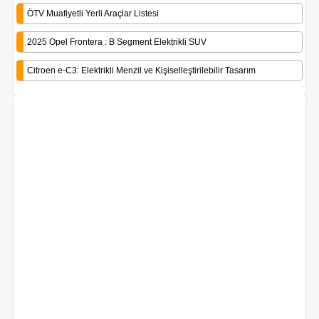
ÖTV Muafiyetli Yerli Araçlar Listesi
2025 Opel Frontera : B Segment Elektrikli SUV
Citroen e-C3: Elektrikli Menzil ve Kişiselleştirilebilir Tasarım