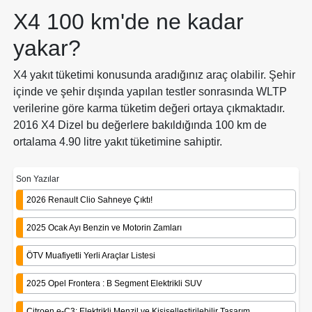
X4 100 km'de ne kadar
yakar?
X4 yakıt tüketimi konusunda aradığınız araç olabilir. Şehir
içinde ve şehir dışında yapılan testler sonrasında WLTP
verilerine göre karma tüketim değeri ortaya çıkmaktadır.
2016 X4 Dizel bu değerlere bakıldığında 100 km de
ortalama 4.90 litre yakıt tüketimine sahiptir.
Son Yazılar
2026 Renault Clio Sahneye Çıktı!
2025 Ocak Ayı Benzin ve Motorin Zamları
ÖTV Muafiyetli Yerli Araçlar Listesi
2025 Opel Frontera : B Segment Elektrikli SUV
Citroen e-C3: Elektrikli Menzil ve Kişiselleştirilebilir Tasarım