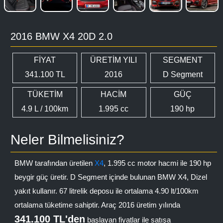
2016 BMW X4 20D 2.0
FİYAT
ÜRETİM YILI
SEGMENT
341.100 TL
2016
D Segment
TÜKETİM
HACİM
GÜÇ
4.9 L / 100km
1.995 cc
190 hp
Neler Bilmelisiniz?
BMW tarafından üretilen
X4
, 1.995 cc motor hacmi ile 190 hp
beygir güç üretir. D Segment içinde bulunan BMW X4, Dizel
yakıt kullanır. 67 litrelik deposu ile ortalama 4.90 lt/100km
ortalama tüketime sahiptir. Araç 2016 üretim yılında
341.100 TL'den
başlayan fiyatlar ile satışa