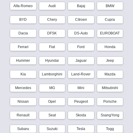
Alfa-Romeo
Audi
Bajaj
BMW
BYD
Chery
Citroen
Cupra
Dacia
DFSK
DS-Auto
EUROBOAT
Ferrari
Fiat
Ford
Honda
Hummer
Hyundai
Jaguar
Jeep
Kia
Lamborghini
Land-Rover
Mazda
Mercedes
MG
Mini
Mitsubishi
Nissan
Opel
Peugeot
Porsche
Renault
Seat
Skoda
SsangYong
Subaru
Suzuki
Tesla
Togg