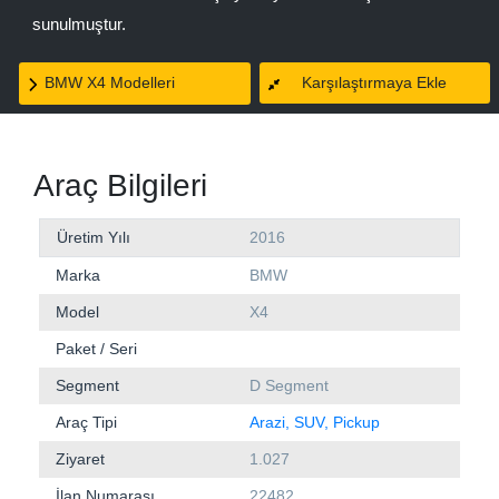
sunulmuştur.
BMW X4 Modelleri
Karşılaştırmaya Ekle
Araç Bilgileri
Üretim Yılı
2016
Marka
BMW
Model
X4
Paket / Seri
Segment
D Segment
Araç Tipi
Arazi, SUV, Pickup
Ziyaret
1.027
İlan Numarası
22482