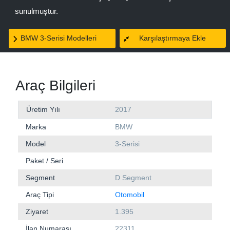
sunulmuştur.
BMW 3-Serisi Modelleri
Karşılaştırmaya Ekle
Araç Bilgileri
Üretim Yılı
2017
Marka
BMW
Model
3-Serisi
Paket / Seri
Segment
D Segment
Araç Tipi
Otomobil
Ziyaret
1.395
İlan Numarası
22311