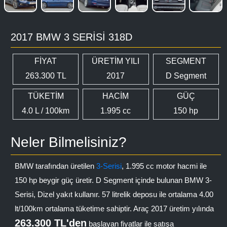
2017 BMW 3 SERISI 318D
FİYAT
ÜRETİM YILI
SEGMENT
263.300 TL
2017
D Segment
TÜKETİM
HACİM
GÜÇ
4.0 L / 100km
1.995 cc
150 hp
Neler Bilmelisiniz?
BMW tarafından üretilen
3-Serisi
, 1.995 cc motor hacmi ile
150 hp beygir güç üretir. D Segment içinde bulunan BMW 3-
Serisi, Dizel yakıt kullanır. 57 litrelik deposu ile ortalama 4.00
lt/100km ortalama tüketime sahiptir. Araç 2017 üretim yılında
263.300 TL'den
başlayan fiyatlar ile satışa