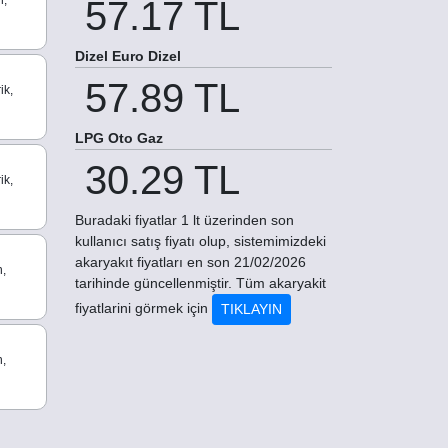
n,
57.17 TL
Dizel Euro Dizel
57.89 TL
ik,
LPG Oto Gaz
30.29 TL
ik,
Buradaki fiyatlar 1 lt üzerinden son
kullanıcı satış fiyatı olup, sistemimizdeki
akaryakıt fiyatları en son 21/02/2026
n,
tarihinde güncellenmiştir. Tüm akaryakit
fiyatlarini görmek için
TIKLAYIN
n,