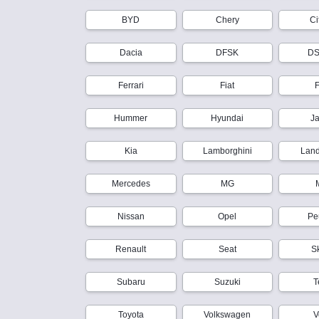
BYD
Chery
Ci
Dacia
DFSK
DS
Ferrari
Fiat
Hummer
Hyundai
J
Kia
Lamborghini
Lan
Mercedes
MG
Nissan
Opel
Pe
Renault
Seat
S
Subaru
Suzuki
T
Toyota
Volkswagen
V