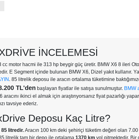
 XDRIVE İNCELEMESI
3 cc motor hacmi ile 313 hp beygir güç üretir. BMW X6 8 ileri Ot
ir. E Segment içinde bulunan BMW X6, Dizel yakıt kullanır. Ya
AYIN
. 85 litrelik deposu ile aracın ortalama tüketimine baktığımı
8.200 TL'den
başlayan fiyatlar ile satışa sunulmuştur.
BMW ar
aracını ikinci el almak için araştırıyorsanız fiyat pazarlığı yapa
ızı tavsiye ederiz.
Drive Deposu Kaç Litre?
5 litredir.
Aracın 100 km deki şehiriçi tüketim değeri olan 7.00 
 litrelik tam bir depo ile ortalama
1370 km
yol gitmektedir. Bir