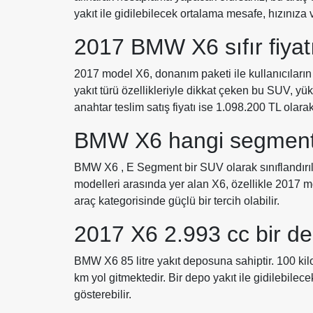
yakıt ile gidilebilecek ortalama mesafe, hızınıza 
2017 BMW X6 sıfır fiyat
2017 model X6, donanım paketi ile kullanıcıları
yakıt türü özellikleriyle dikkat çeken bu SUV, y
anahtar teslim satış fiyatı ise 1.098.200 TL olara
BMW X6 hangi segmen
BMW X6 , E Segment bir SUV olarak sınıflandırıl
modelleri arasında yer alan X6, özellikle 2017 m
araç kategorisinde güçlü bir tercih olabilir.
2017 X6 2.993 cc bir de
BMW X6 85 litre yakıt deposuna sahiptir. 100 kil
km yol gitmektedir. Bir depo yakıt ile gidilebilec
gösterebilir.