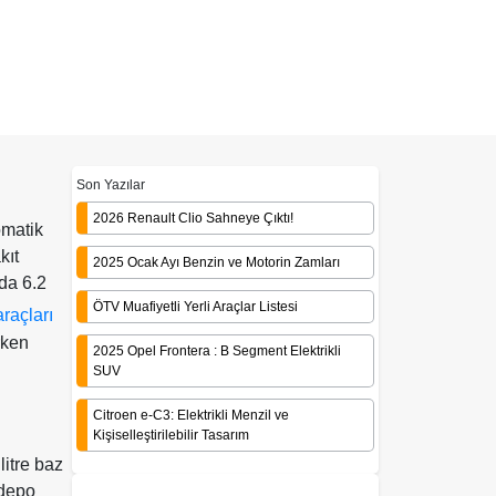
Son Yazılar
2026 Renault Clio Sahneye Çıktı!
omatik
kıt
2025 Ocak Ayı Benzin ve Motorin Zamları
zda 6.2
ÖTV Muafiyetli Yerli Araçlar Listesi
açları
rken
2025 Opel Frontera : B Segment Elektrikli
SUV
Citroen e-C3: Elektrikli Menzil ve
Kişiselleştirilebilir Tasarım
litre baz
 depo