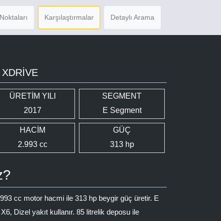
Noktaları
Karşılaştırmalar
Detaylı Arama
0 XDRIVE
ÜRETİM YILI
SEGMENT
2017
E Segment
HACİM
GÜÇ
2.993 cc
313 hp
z?
.993 cc motor hacmi ile 313 hp beygir güç üretir. E
Dizel yakıt kullanır. 85 litrelik deposu ile