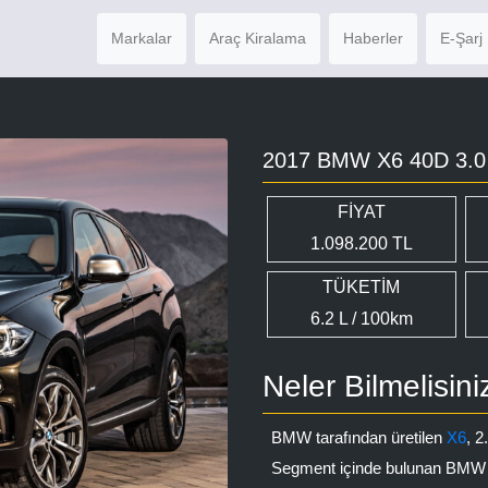
Markalar
Araç Kiralama
Haberler
E-Şarj 
2017 BMW X6 40D 3.
FİYAT
1.098.200 TL
TÜKETİM
6.2 L / 100km
Neler Bilmelisini
BMW tarafından üretilen
X6
, 2
Segment içinde bulunan BMW X6, 