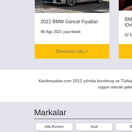
BMW
2021 BMW Güncel Fiyatları
iDr
06 Ağu 2021 yayınlandı
02 
Devamını oku >
Kaclitreyakar.com 2012 yılında kurulmuş ve Türkiye
uygun olacak şekil
Markalar
Alfa-Romeo
Audi
B