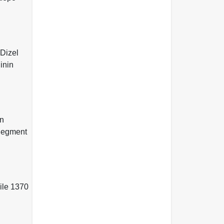
 Dizel
inin
an
 Segment
 ile 1370