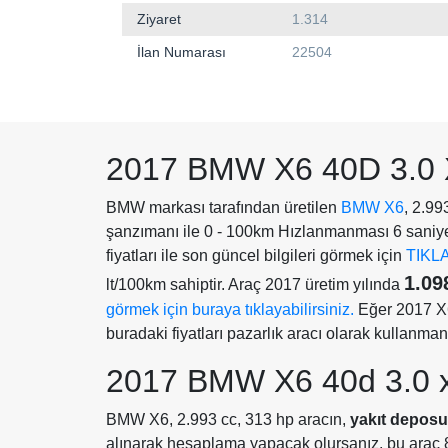
Ziyaret
1.314
İlan Numarası
22504
2017 BMW X6 40D 3.0
BMW markası tarafından üretilen
BMW X6
, 2.99
şanzımanı ile 0 - 100km Hızlanmanması 6 saniyed
fiyatları ile son güncel bilgileri görmek için
TIKL
1.09
lt/100km sahiptir. Araç 2017 üretim yılında
görmek için buraya tıklayabilirsiniz.
Eğer 2017 X6 
buradaki fiyatları pazarlık aracı olarak kullanman
2017 BMW X6 40d 3.0 x
BMW X6, 2.993 cc, 313 hp aracın,
yakıt deposu 8
alınarak hesaplama yapacak olursanız, bu araç 85