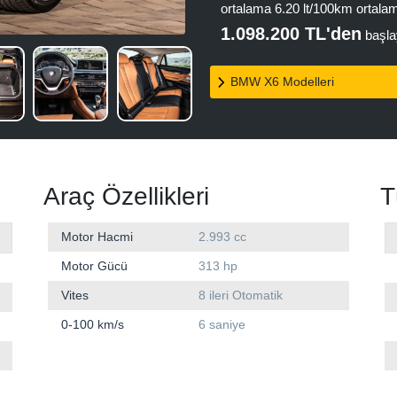
ortalama 6.20 lt/100km ortalam
1.098.200 TL'den
başlay
BMW X6 Modelleri
Araç Özellikleri
T
Motor Hacmi
2.993 cc
Motor Gücü
313 hp
Vites
8 ileri Otomatik
0-100 km/s
6 saniye