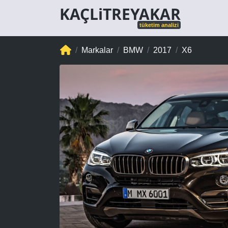
KAÇLiTREYAKAR
tüketim analizi
Markalar
BMW
2017
X6