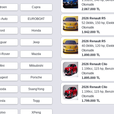
1.332cc, 140 hp, Benzi
Otomatik
troen
Cupra
2.067.000 TL
2026 Renault R5
-Auto
EUROBOAT
52.0kWs, 150 hp, Elektr
Otomatik
Ford
Honda
1.942.000 TL
2026 Renault R5
aguar
Jeep
40.0kWs, 120 hp, Elektr
Otomatik
d-Rover
Mazda
1.890.000 TL
2026 Renault Clio
Mini
Mitsubishi
1.199cc, 115 hp, Benzi
Otomatik
ugeot
Porsche
1.895.000 TL
2026 Renault Clio
koda
SsangYong
1.199cc, 115 hp, Benzi
Otomatik
esla
Togg
1.799.000 TL
olvo
XPeng