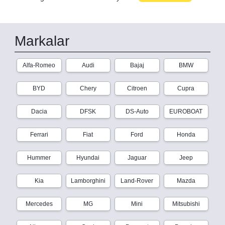
Markalar
Alfa-Romeo
Audi
Bajaj
BMW
BYD
Chery
Citroen
Cupra
Dacia
DFSK
DS-Auto
EUROBOAT
Ferrari
Fiat
Ford
Honda
Hummer
Hyundai
Jaguar
Jeep
Kia
Lamborghini
Land-Rover
Mazda
Mercedes
MG
Mini
Mitsubishi