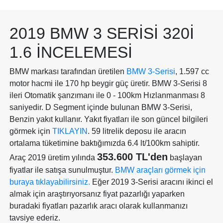
2019 BMW 3 SERISI 320I
1.6 İNCELEMESI
BMW markası tarafından üretilen
BMW 3-Serisi
, 1.597 cc
motor hacmi ile 170 hp beygir güç üretir. BMW 3-Serisi 8
ileri Otomatik şanzımanı ile 0 - 100km Hızlanmanması 8
saniyedir. D Segment içinde bulunan BMW 3-Serisi,
Benzin yakıt kullanır. Yakıt fiyatları ile son güncel bilgileri
görmek için
TIKLAYIN
. 59 litrelik deposu ile aracın
ortalama tüketimine baktığımızda 6.4 lt/100km sahiptir.
353.600 TL'den
Araç 2019 üretim yılında
başlayan
fiyatlar ile satışa sunulmuştur.
BMW araçları görmek için
buraya tıklayabilirsiniz.
Eğer 2019 3-Serisi aracını ikinci el
almak için araştırıyorsanız fiyat pazarlığı yaparken
buradaki fiyatları pazarlık aracı olarak kullanmanızı
tavsiye ederiz.