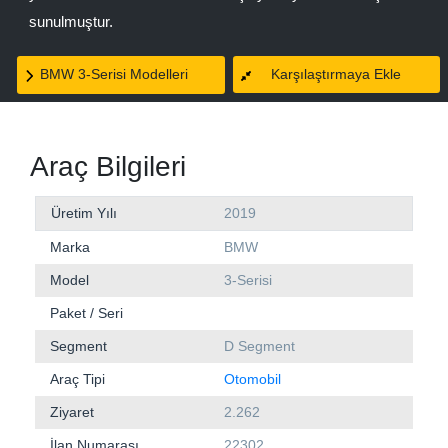
sunulmuştur.
BMW 3-Serisi Modelleri
Karşılaştırmaya Ekle
Araç Bilgileri
Üretim Yılı
2019
Marka
BMW
Model
3-Serisi
Paket / Seri
Segment
D Segment
Araç Tipi
Otomobil
Ziyaret
2.262
İlan Numarası
22302