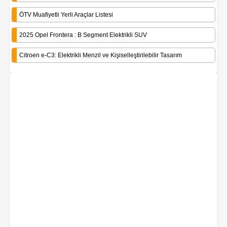
ÖTV Muafiyetli Yerli Araçlar Listesi
2025 Opel Frontera : B Segment Elektrikli SUV
Citroen e-C3: Elektrikli Menzil ve Kişiselleştirilebilir Tasarım