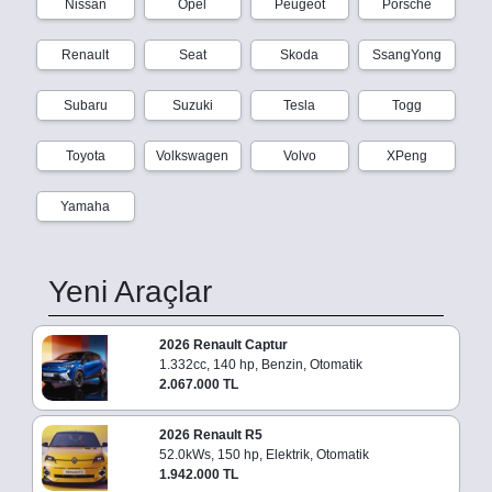
Nissan
Opel
Peugeot
Porsche
Renault
Seat
Skoda
SsangYong
Subaru
Suzuki
Tesla
Togg
Toyota
Volkswagen
Volvo
XPeng
Yamaha
Yeni Araçlar
2026 Renault Captur
1.332cc, 140 hp, Benzin, Otomatik
2.067.000 TL
2026 Renault R5
52.0kWs, 150 hp, Elektrik, Otomatik
1.942.000 TL