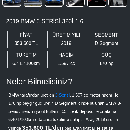
2019 BMW 3 SERISI 320I 1.6
FİYAT
ÜRETİM YILI
SEGMENT
353.600 TL
2019
D Segment
TÜKETİM
HACİM
GÜÇ
6.4 L / 100km
1.597 cc
170 hp
Neler Bilmelisiniz?
BMW tarafından üretilen
3-Serisi
, 1.597 cc motor hacmi ile
170 hp beygir güç üretir. D Segment içinde bulunan BMW 3-
Serisi, Benzin yakıt kullanır. 59 litrelik deposu ile ortalama
6.40 lt/100km ortalama tüketime sahiptir. Araç 2019 üretim
353.600 TL'den
yılında
başlayan fiyatlar ile satışa