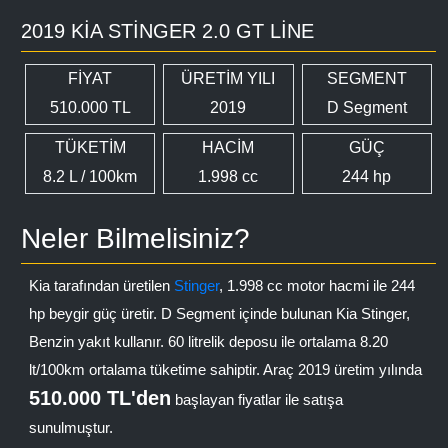
2019 KIA STINGER 2.0 GT LINE
FİYAT
ÜRETİM YILI
SEGMENT
510.000 TL
2019
D Segment
TÜKETİM
HACİM
GÜÇ
8.2 L / 100km
1.998 cc
244 hp
Neler Bilmelisiniz?
Kia tarafından üretilen
Stinger
, 1.998 cc motor hacmi ile 244
hp beygir güç üretir. D Segment içinde bulunan Kia Stinger,
Benzin yakıt kullanır. 60 litrelik deposu ile ortalama 8.20
lt/100km ortalama tüketime sahiptir. Araç 2019 üretim yılında
510.000 TL'den
başlayan fiyatlar ile satışa
sunulmuştur.