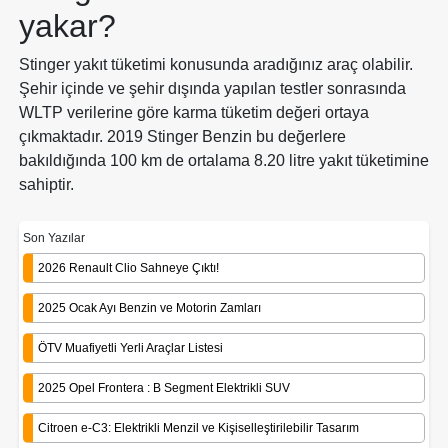
yakar?
Stinger yakıt tüketimi konusunda aradığınız araç olabilir.
Şehir içinde ve şehir dışında yapılan testler sonrasında
WLTP verilerine göre karma tüketim değeri ortaya
çıkmaktadır. 2019 Stinger Benzin bu değerlere
bakıldığında 100 km de ortalama 8.20 litre yakıt tüketimine
sahiptir.
Son Yazılar
2026 Renault Clio Sahneye Çıktı!
2025 Ocak Ayı Benzin ve Motorin Zamları
ÖTV Muafiyetli Yerli Araçlar Listesi
2025 Opel Frontera : B Segment Elektrikli SUV
Citroen e-C3: Elektrikli Menzil ve Kişiselleştirilebilir Tasarım