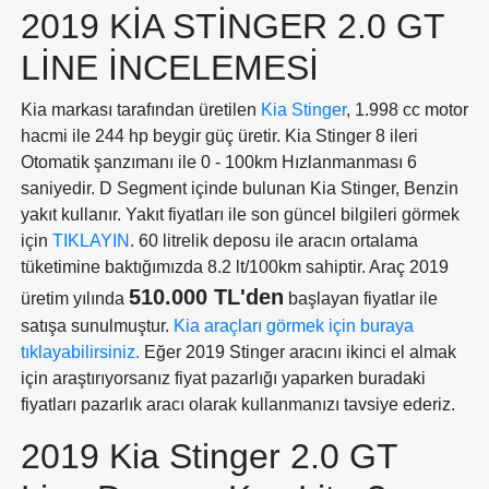
2019 KIA STINGER 2.0 GT
LINE İNCELEMESI
Kia markası tarafından üretilen
Kia Stinger
, 1.998 cc motor
hacmi ile 244 hp beygir güç üretir. Kia Stinger 8 ileri
Otomatik şanzımanı ile 0 - 100km Hızlanmanması 6
saniyedir. D Segment içinde bulunan Kia Stinger, Benzin
yakıt kullanır. Yakıt fiyatları ile son güncel bilgileri görmek
için
TIKLAYIN
. 60 litrelik deposu ile aracın ortalama
tüketimine baktığımızda 8.2 lt/100km sahiptir. Araç 2019
510.000 TL'den
üretim yılında
başlayan fiyatlar ile
satışa sunulmuştur.
Kia araçları görmek için buraya
tıklayabilirsiniz.
Eğer 2019 Stinger aracını ikinci el almak
için araştırıyorsanız fiyat pazarlığı yaparken buradaki
fiyatları pazarlık aracı olarak kullanmanızı tavsiye ederiz.
2019 Kia Stinger 2.0 GT