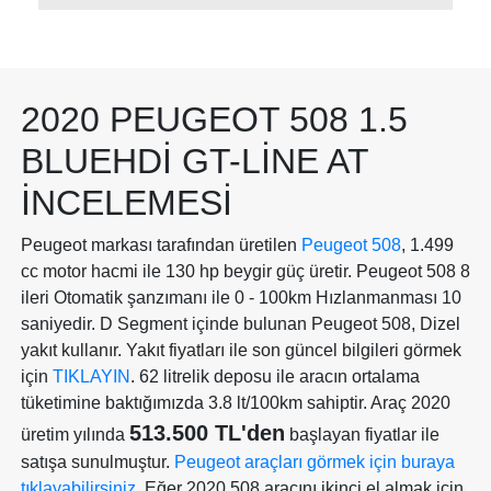
2020 PEUGEOT 508 1.5
BLUEHDI GT-LINE AT
İNCELEMESI
Peugeot markası tarafından üretilen
Peugeot 508
, 1.499
cc motor hacmi ile 130 hp beygir güç üretir. Peugeot 508 8
ileri Otomatik şanzımanı ile 0 - 100km Hızlanmanması 10
saniyedir. D Segment içinde bulunan Peugeot 508, Dizel
yakıt kullanır. Yakıt fiyatları ile son güncel bilgileri görmek
için
TIKLAYIN
. 62 litrelik deposu ile aracın ortalama
tüketimine baktığımızda 3.8 lt/100km sahiptir. Araç 2020
513.500 TL'den
üretim yılında
başlayan fiyatlar ile
satışa sunulmuştur.
Peugeot araçları görmek için buraya
tıklayabilirsiniz.
Eğer 2020 508 aracını ikinci el almak için