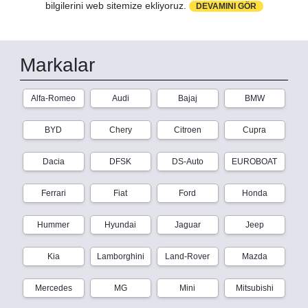
bilgilerini web sitemize ekliyoruz.
DEVAMINI GÖR
Markalar
Alfa-Romeo
Audi
Bajaj
BMW
BYD
Chery
Citroen
Cupra
Dacia
DFSK
DS-Auto
EUROBOAT
Ferrari
Fiat
Ford
Honda
Hummer
Hyundai
Jaguar
Jeep
Kia
Lamborghini
Land-Rover
Mazda
Mercedes
MG
Mini
Mitsubishi