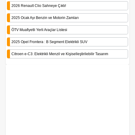
2026 Renault Clio Sahneye Çıktı!
2025 Ocak Ayı Benzin ve Motorin Zamları
ÖTV Muafiyetli Yerli Araçlar Listesi
2025 Opel Frontera : B Segment Elektrikli SUV
Citroen e-C3: Elektrikli Menzil ve Kişiselleştirilebilir Tasarım