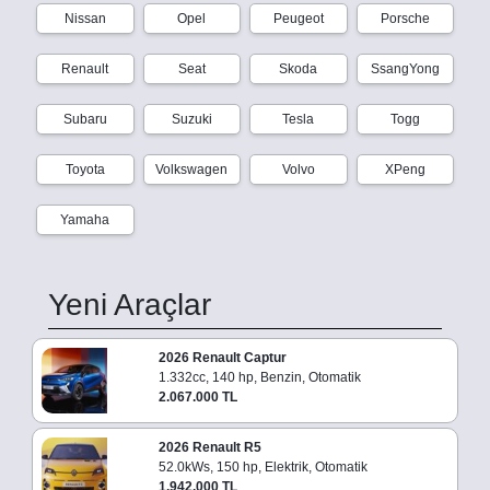
Nissan
Opel
Peugeot
Porsche
Renault
Seat
Skoda
SsangYong
Subaru
Suzuki
Tesla
Togg
Toyota
Volkswagen
Volvo
XPeng
Yamaha
Yeni Araçlar
2026 Renault Captur
1.332cc, 140 hp, Benzin, Otomatik
2.067.000 TL
2026 Renault R5
52.0kWs, 150 hp, Elektrik, Otomatik
1.942.000 TL