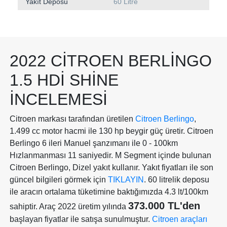
Yakıt Deposu
60 Litre
2022 CITROEN BERLINGO
1.5 HDI SHINE
İNCELEMESI
Citroen markası tarafından üretilen
Citroen Berlingo
,
1.499 cc motor hacmi ile 130 hp beygir güç üretir. Citroen
Berlingo 6 ileri Manuel şanzımanı ile 0 - 100km
Hızlanmanması 11 saniyedir. M Segment içinde bulunan
Citroen Berlingo, Dizel yakıt kullanır. Yakıt fiyatları ile son
güncel bilgileri görmek için
TIKLAYIN
. 60 litrelik deposu
ile aracın ortalama tüketimine baktığımızda 4.3 lt/100km
373.000 TL'den
sahiptir. Araç 2022 üretim yılında
başlayan fiyatlar ile satışa sunulmuştur.
Citroen araçları