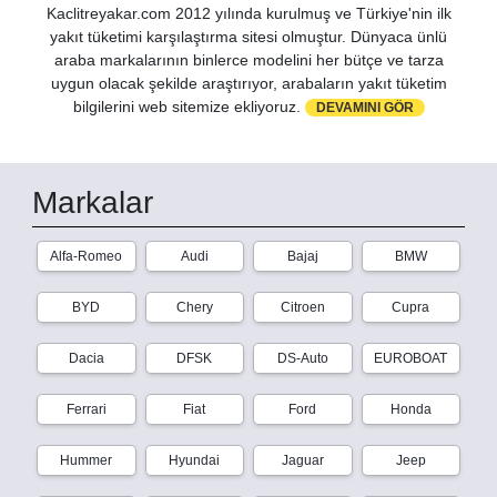
Kaclitreyakar.com 2012 yılında kurulmuş ve Türkiye'nin ilk
yakıt tüketimi karşılaştırma sitesi olmuştur. Dünyaca ünlü
araba markalarının binlerce modelini her bütçe ve tarza
uygun olacak şekilde araştırıyor, arabaların yakıt tüketim
bilgilerini web sitemize ekliyoruz.
DEVAMINI GÖR
Markalar
Alfa-Romeo
Audi
Bajaj
BMW
BYD
Chery
Citroen
Cupra
Dacia
DFSK
DS-Auto
EUROBOAT
Ferrari
Fiat
Ford
Honda
Hummer
Hyundai
Jaguar
Jeep