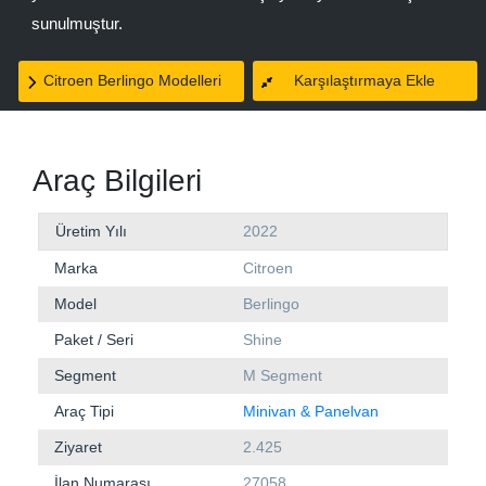
sunulmuştur.
Citroen Berlingo Modelleri
Karşılaştırmaya Ekle
Araç Bilgileri
Üretim Yılı
2022
Marka
Citroen
Model
Berlingo
Paket / Seri
Shine
Segment
M Segment
Araç Tipi
Minivan & Panelvan
Ziyaret
2.425
İlan Numarası
27058