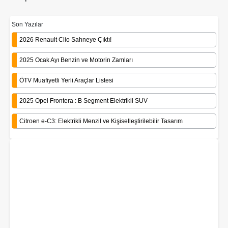
Son Yazılar
2026 Renault Clio Sahneye Çıktı!
2025 Ocak Ayı Benzin ve Motorin Zamları
ÖTV Muafiyetli Yerli Araçlar Listesi
2025 Opel Frontera : B Segment Elektrikli SUV
Citroen e-C3: Elektrikli Menzil ve Kişiselleştirilebilir Tasarım