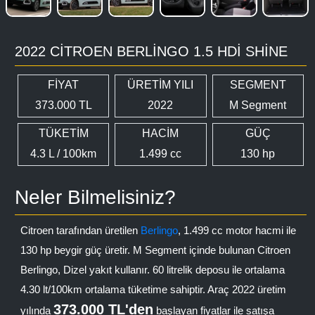
2022 CITROEN BERLINGO 1.5 HDI SHINE
FİYAT
ÜRETİM YILI
SEGMENT
373.000 TL
2022
M Segment
TÜKETİM
HACİM
GÜÇ
4.3 L / 100km
1.499 cc
130 hp
Neler Bilmelisiniz?
Citroen tarafından üretilen
Berlingo
, 1.499 cc motor hacmi ile
130 hp beygir güç üretir. M Segment içinde bulunan Citroen
Berlingo, Dizel yakıt kullanır. 60 litrelik deposu ile ortalama
4.30 lt/100km ortalama tüketime sahiptir. Araç 2022 üretim
373.000 TL'den
yılında
başlayan fiyatlar ile satışa