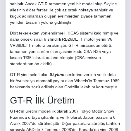
sahiptir. Ancak GT-R tamamen yeni bir model olup Skyline
ailesinin diğer fertleri ile çok az ortak noktaya sahiptir ve
küçük adımlardan oluşan evrimlerden ziyade tamamen
yeniden tasarım yoluna gidilmiştir.
Dört tekerlekten yönlendirmeli HICAS sistemi kaldırılmış ve
daha önceki sıralı 6 silindirli RB26DETT motor yerini V6
VR38DETT motora bırakmıştır. GT-R mirasından ötürü,
tamamen yeni sürüm olan şasinin kodu CBA-R35 veya
kısaca ‘R35’ olarak adlandırılmıştır (CBA emisyon
standardının ön ekidir).
GT-R yine selefi olan
Skyline
serilerine verilen ve ilk defa
bir Avustralya otomobil yayını olan Wheels’in Temmuz 1989
baskısında sözü edilmiş olan Godzilla lakabını korumuştur.
GT-R İlk Üretim
GT-R’ın üretim modeli ilk olarak 2007 Tokyo Motor Show
Fuarında ortaya çıkarılmış ve ilk olarak Japon pazarına 6
Aralık 2007’de sürülmüştür. Diğer pazarlara sürülüş tarihleri
sırasıyla ABD’de 7 Temmuz 2008’de, Kanada’da yine 2008