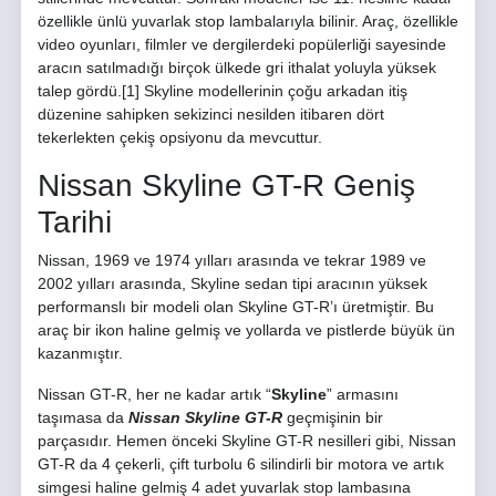
özellikle ünlü yuvarlak stop lambalarıyla bilinir. Araç, özellikle
video oyunları, filmler ve dergilerdeki popülerliği sayesinde
aracın satılmadığı birçok ülkede gri ithalat yoluyla yüksek
talep gördü.[1] Skyline modellerinin çoğu arkadan itiş
düzenine sahipken sekizinci nesilden itibaren dört
tekerlekten çekiş opsiyonu da mevcuttur.
Nissan Skyline GT-R Geniş
Tarihi
Nissan, 1969 ve 1974 yılları arasında ve tekrar 1989 ve
2002 yılları arasında, Skyline sedan tipi aracının yüksek
performanslı bir modeli olan Skyline GT-R’ı üretmiştir. Bu
araç bir ikon haline gelmiş ve yollarda ve pistlerde büyük ün
kazanmıştır.
Nissan GT-R, her ne kadar artık “
Skyline
” armasını
taşımasa da
Nissan Skyline GT-R
geçmişinin bir
parçasıdır. Hemen önceki Skyline GT-R nesilleri gibi, Nissan
GT-R da 4 çekerli, çift turbolu 6 silindirli bir motora ve artık
simgesi haline gelmiş 4 adet yuvarlak stop lambasına