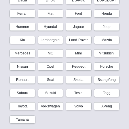
Dacia
DFSK
DS-Auto
EUROBOAT
Ferrari
Fiat
Ford
Honda
Hummer
Hyundai
Jaguar
Jeep
Kia
Lamborghini
Land-Rover
Mazda
Mercedes
MG
Mini
Mitsubishi
Nissan
Opel
Peugeot
Porsche
Renault
Seat
Skoda
SsangYong
Subaru
Suzuki
Tesla
Togg
Toyota
Volkswagen
Volvo
XPeng
Yamaha