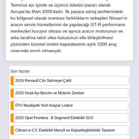
Temmuz ayı içinde ve üçüncü tüketici pazarı olarak
Avrupa’da Mart 2009’dadır. İlk pazara sürüş tarihlerindeki
bu bölgesel olarak orantısız farklılıkların sebepleri Nissan’ın
aracın servis hizmetlerinin de yapılacağı GT-R performans
merkezleri kuruyor olması ve ayrıca aracın motorunun ve
arka tarafına takılı vites kutusunun elle birleştirilmesi
yüzünden küresel üretim kapasitesinin aylık 1000 araç
civarında sınırlı olmasıydı.
Son Yazılar
2026 Renault Clio Sahneye Çıktı!
2025 Ocak Ayı Benzin ve Motorin Zamları
ÖTV Muafiyetli Yerli Araçlar Listesi
2025 Opel Frontera : B Segment Elektrikli SUV
Citroen e-C3: Elektrikli Menzil ve Kişiselleştirilebilir Tasarım