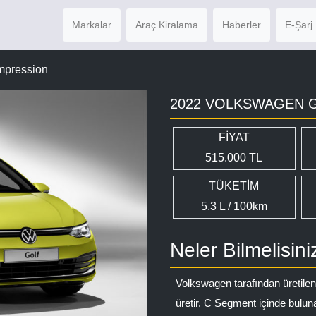
Markalar
Araç Kiralama
Haberler
E-Şarj 
Impression
2022 VOLKSWAGEN G
FİYAT
515.000 TL
TÜKETİM
5.3 L / 100km
Neler Bilmelisini
Volkswagen tarafından üretile
üretir. C Segment içinde buluna