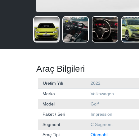
Araç Bilgileri
Üretim Yılı
2022
Marka
Volkswagen
Model
Golf
Paket / Seri
Impression
Segment
C Segment
Araç Tipi
Otomobil