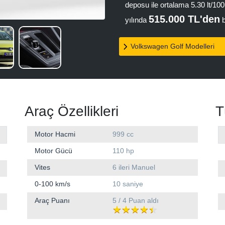
deposu ile ortalama 5.30 lt/10
515.000 TL'den
yılında
b
Volkswagen Golf Modelleri
Araç Özellikleri
T
Motor Hacmi
999 cc
Motor Gücü
110 hp
Vites
6 ileri Manuel
0-100 km/s
10 saniye
Araç Puanı
5 / 4 Puan aldı