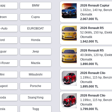
ajaj
BMW
2026 Renault Captur
1.332cc, 140 hp, Benzi
Otomatik
troen
Cupra
2.067.000 TL
2026 Renault R5
-Auto
EUROBOAT
52.0kWs, 150 hp, Elektr
Otomatik
Ford
Honda
1.942.000 TL
2026 Renault R5
aguar
Jeep
40.0kWs, 120 hp, Elektr
Otomatik
d-Rover
Mazda
1.890.000 TL
2026 Renault Clio
Mini
Mitsubishi
1.199cc, 115 hp, Benzi
Otomatik
ugeot
Porsche
1.895.000 TL
2026 Renault Clio
koda
SsangYong
1.199cc, 115 hp, Benzi
Otomatik
esla
Togg
1.799.000 TL