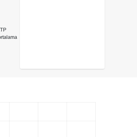
WLTP
ortalama