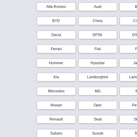
Alfa-Romeo
Audi
B
BYD
Chery
Ci
Dacia
DFSK
DS
Ferrari
Fiat
Hummer
Hyundai
J
Kia
Lamborghini
Lan
Mercedes
MG
Nissan
Opel
Pe
Renault
Seat
S
Subaru
Suzuki
T