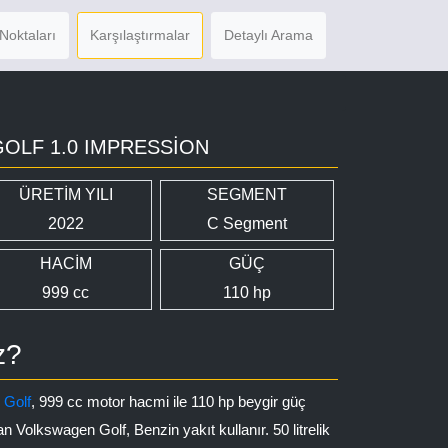
Noktaları
Karşılaştırmalar
Detaylı Arama
OLF 1.0 IMPRESSION
ÜRETİM YILI
SEGMENT
2022
C Segment
HACİM
GÜÇ
999 cc
110 hp
z?
n
Golf
, 999 cc motor hacmi ile 110 hp beygir güç
n Volkswagen Golf, Benzin yakıt kullanır. 50 litrelik