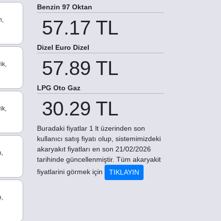
Benzin 97 Oktan
n,
57.17 TL
Dizel Euro Dizel
57.89 TL
ik,
LPG Oto Gaz
30.29 TL
ik,
Buradaki fiyatlar 1 lt üzerinden son
kullanıcı satış fiyatı olup, sistemimizdeki
akaryakıt fiyatları en son 21/02/2026
n,
tarihinde güncellenmiştir. Tüm akaryakit
fiyatlarini görmek için
TIKLAYIN
n,