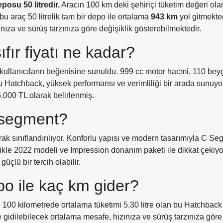
eposu 50 litredir.
Aracın 100 km deki şehiriçi tüketim değeri ola
u araç 50 litrelik tam bir depo ile ortalama
943 km
yol gitmekted
ınıza ve sürüş tarzınıza göre değişiklik gösterebilmektedir.
fır fiyatı ne kadar?
kullanıcıların beğenisine sunuldu. 999 cc motor hacmi, 110 bey
bu Hatchback, yüksek performansı ve verimliliği bir arada sunuyor
5.000 TL olarak belirlenmiş.
 segment?
k sınıflandırılıyor. Konforlu yapısı ve modern tasarımıyla C S
likle 2022 modeli ve Impression donanım paketi ile dikkat çekiyo
çlü bir tercih olabilir.
po ile kaç km gider?
. 100 kilometrede ortalama tüketimi 5.30 litre olan bu Hatchback 
le gidilebilecek ortalama mesafe, hızınıza ve sürüş tarzınıza göre