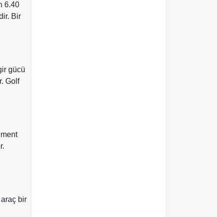
n 6.40
ir. Bir
gir gücü
. Golf
egment
r.
araç bir