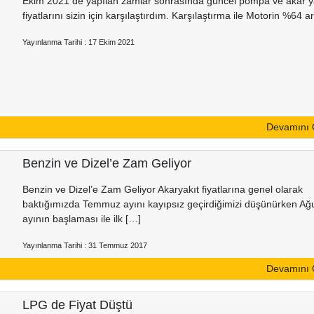
Ekim 2021 de yapılan zamlar sonrasında güncel pompa ve akar y
fiyatlarını sizin için karşılaştırdım. Karşılaştırma ile Motorin %64 a
Yayınlanma Tarihi : 17 Ekim 2021
Devamını
Benzin ve Dizel’e Zam Geliyor
Benzin ve Dizel’e Zam Geliyor Akaryakıt fiyatlarına genel olarak
baktığımızda Temmuz ayını kayıpsız geçirdiğimizi düşünürken Ağ
ayının başlaması ile ilk […]
Yayınlanma Tarihi : 31 Temmuz 2017
Devamını
LPG de Fiyat Düştü