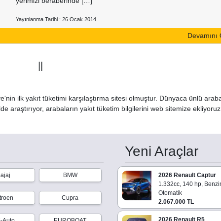
yerimizi beraberinde […]
Yayınlanma Tarihi : 26 Ocak 2014
Devamını
||
'nin ilk yakıt tüketimi karşılaştırma sitesi olmuştur. Dünyaca ünlü arab
de araştırıyor, arabaların yakıt tüketim bilgilerini web sitemize ekliyoru
Yeni Araçlar
ajaj
BMW
2026 Renault Captur
1.332cc, 140 hp, Benzi
Otomatik
troen
Cupra
2.067.000 TL
2026 Renault R5
-Auto
EUROBOAT