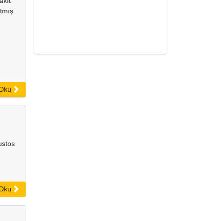
akıt
rtmış
 Oku
ustos
 Oku