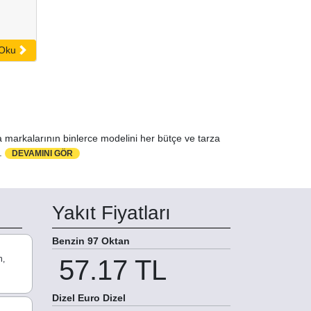
 Oku
a markalarının binlerce modelini her bütçe ve tarza
z.
DEVAMINI GÖR
Yakıt Fiyatları
Benzin 97 Oktan
n,
57.17 TL
Dizel Euro Dizel