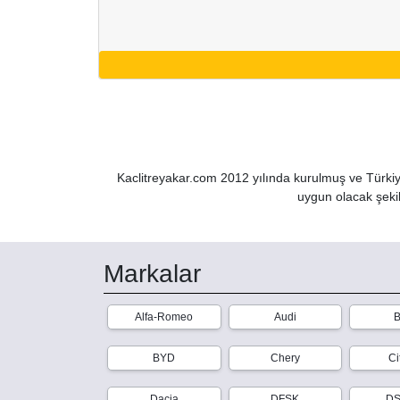
Kaclitreyakar.com 2012 yılında kurulmuş ve Türkiye
uygun olacak şekil
Markalar
Alfa-Romeo
Audi
B
BYD
Chery
Ci
Dacia
DFSK
DS