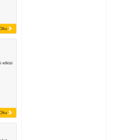
 Oku
 etkisi
 Oku