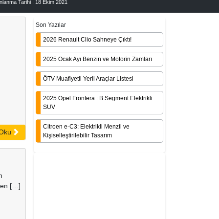
nlanma Tarihi : 18 Ekim 2021
Son Yazılar
2026 Renault Clio Sahneye Çıktı!
i
2025 Ocak Ayı Benzin ve Motorin Zamları
ÖTV Muafiyetli Yerli Araçlar Listesi
2025 Opel Frontera : B Segment Elektrikli
SUV
Citroen e-C3: Elektrikli Menzil ve
 Oku
Kişiselleştirilebilir Tasarım
n
den […]